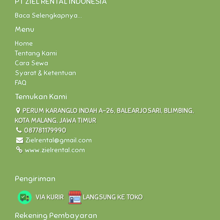
PT ZIEL RENTAL INDONESIA
Baca Selengkapnya...
Menu
Home
Tentang Kami
Cara Sewa
Syarat & Ketentuan
FAQ
Temukan Kami
PERUM KARANGLO INDAH A-26, BALEARJOSARI, BLIMBING,
KOTA MALANG, JAWA TIMUR
087781179990
Zielrental@gmail.com
www.zielrental.com
Pengiriman
VIA KURIR
LANGSUNG KE TOKO
Rekening Pembayaran