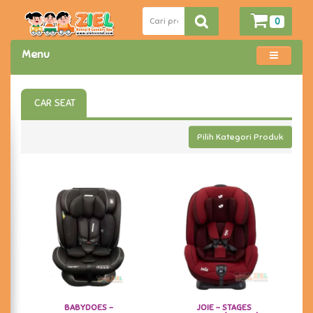
0
Menu
CAR SEAT
Pilih Kategori Produk
BABYDOES -
JOIE - STAGES