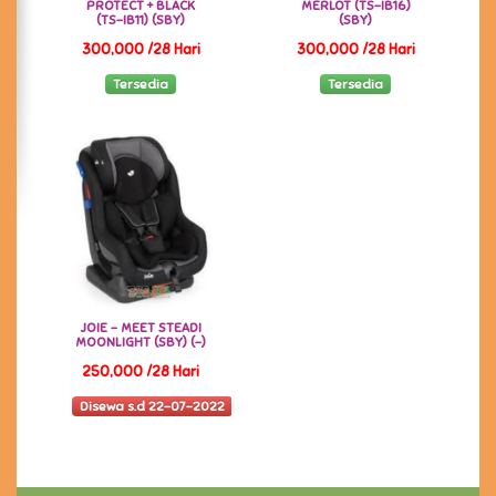
PROTECT + BLACK
MERLOT (TS-IB16)
(TS-IB11) (SBY)
(SBY)
300,000 /28 Hari
300,000 /28 Hari
Tersedia
Tersedia
JOIE - MEET STEADI
MOONLIGHT (SBY) (-)
250,000 /28 Hari
Disewa s.d 22-07-2022