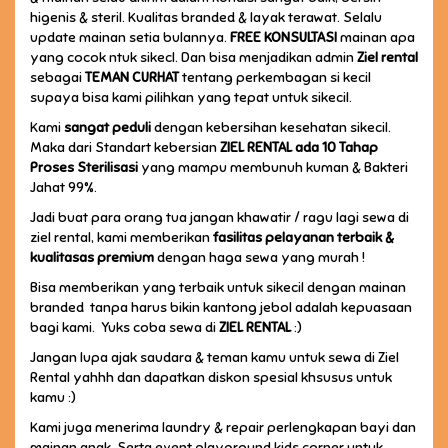
higenis & steril. Kualitas branded & layak terawat. Selalu
update mainan setia bulannya.
FREE KONSULTASI
mainan apa
yang cocok ntuk sikecl. Dan bisa menjadikan admin
Ziel rental
sebagai
TEMAN CURHAT
tentang perkembagan si kecil
supaya bisa kami pilihkan yang tepat untuk sikecil.
Kami
sangat peduli
dengan kebersihan kesehatan sikecil.
Maka dari Standart kebersian
ZIEL RENTAL
ada 10 Tahap
Proses Sterilisasi
yang mampu membunuh kuman & Bakteri
Jahat 99%.
Jadi buat para orang tua jangan khawatir / ragu lagi sewa di
ziel rental, kami memberikan
fasilitas pelayanan terbaik &
kualitasas premium
dengan haga sewa yang murah !
Bisa memberikan yang terbaik untuk sikecil dengan mainan
branded tanpa harus bikin kantong jebol adalah kepuasaan
bagi kami. Yuks coba sewa di
ZIEL RENTAL
:)
Jangan lupa ajak saudara & teman kamu untuk sewa di Ziel
Rental yahhh dan dapatkan diskon spesial khsusus untuk
kamu :)
Kami juga menerima laundry & repair perlengkapan bayi dan
mainan anak. Serta event playground kids corner untuk