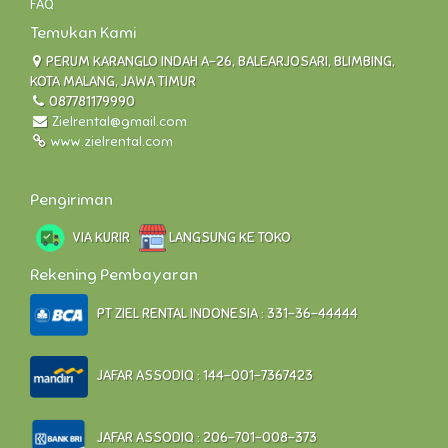
FAQ
Temukan Kami
PERUM KARANGLO INDAH A-26, BALEARJOSARI, BLIMBING,
KOTA MALANG, JAWA TIMUR
087781179990
Zielrental@gmail.com
www.zielrental.com
Pengiriman
VIA KURIR
LANGSUNG KE TOKO
Rekening Pembayaran
PT ZIEL RENTAL INDONESIA : 331-36-44444
JAFAR ASSODIQ : 144-001-7367423
JAFAR ASSODIQ : 206-701-008-373