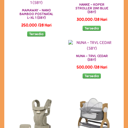
HANKE - KOPER
STROLLER 2IN1 BLUE
MAMAWAY - NANO
(SBY)
BAMBOO POSTNATAL
L-XL 1 (SBY)
300,000 /28 Hari
250,000 /28 Hari
Tersedia
Tersedia
NUNA - TRVL CEDAR
(SBY)
500,000 /28 Hari
Tersedia