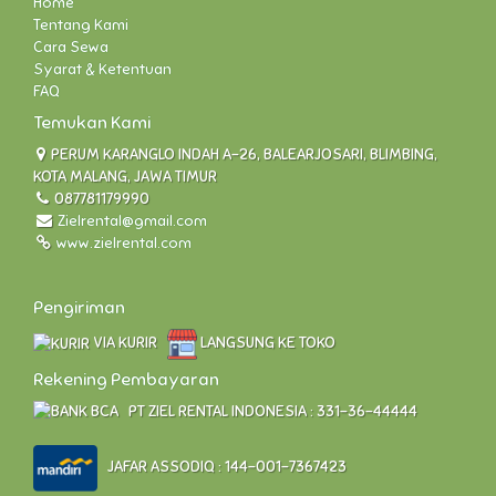
Home
Tentang Kami
Cara Sewa
Syarat & Ketentuan
FAQ
Temukan Kami
PERUM KARANGLO INDAH A-26, BALEARJOSARI, BLIMBING,
KOTA MALANG, JAWA TIMUR
087781179990
Zielrental@gmail.com
www.zielrental.com
Pengiriman
VIA KURIR
LANGSUNG KE TOKO
Rekening Pembayaran
PT ZIEL RENTAL INDONESIA : 331-36-44444
JAFAR ASSODIQ : 144-001-7367423