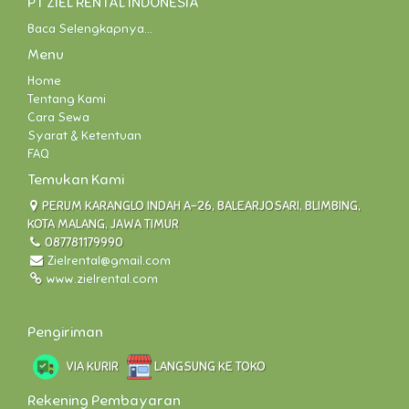
PT ZIEL RENTAL INDONESIA
Baca Selengkapnya...
Menu
Home
Tentang Kami
Cara Sewa
Syarat & Ketentuan
FAQ
Temukan Kami
PERUM KARANGLO INDAH A-26, BALEARJOSARI, BLIMBING,
KOTA MALANG, JAWA TIMUR
087781179990
Zielrental@gmail.com
www.zielrental.com
Pengiriman
VIA KURIR
LANGSUNG KE TOKO
Rekening Pembayaran