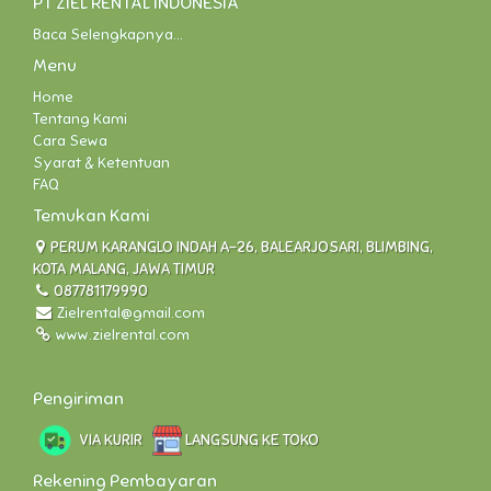
PT ZIEL RENTAL INDONESIA
Baca Selengkapnya...
Menu
Home
Tentang Kami
Cara Sewa
Syarat & Ketentuan
FAQ
Temukan Kami
PERUM KARANGLO INDAH A-26, BALEARJOSARI, BLIMBING,
KOTA MALANG, JAWA TIMUR
087781179990
Zielrental@gmail.com
www.zielrental.com
Pengiriman
VIA KURIR
LANGSUNG KE TOKO
Rekening Pembayaran