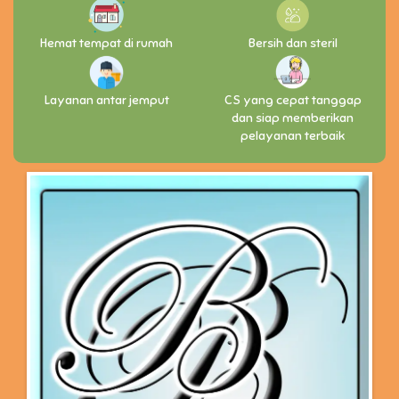
Hemat tempat di rumah
Bersih dan steril
Layanan antar jemput
CS yang cepat tanggap
dan siap memberikan
pelayanan terbaik