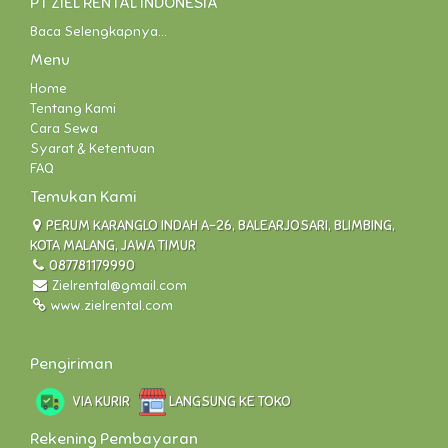
PT ZIEL RENTAL INDONESIA
Baca Selengkapnya...
Menu
Home
Tentang Kami
Cara Sewa
Syarat & Ketentuan
FAQ
Temukan Kami
PERUM KARANGLO INDAH A-26, BALEARJOSARI, BLIMBING,
KOTA MALANG, JAWA TIMUR
087781179990
Zielrental@gmail.com
www.zielrental.com
Pengiriman
VIA KURIR
LANGSUNG KE TOKO
Rekening Pembayaran