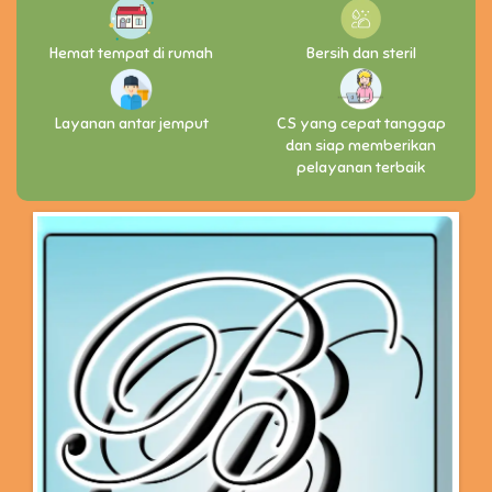
Hemat tempat di rumah
Bersih dan steril
Layanan antar jemput
CS yang cepat tanggap
dan siap memberikan
pelayanan terbaik