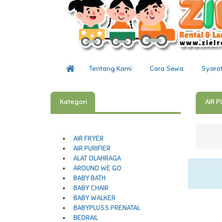
Tentang Kami
Cara Sewa
Syara
Kategori
AIR P
AIR FRYER
AIR PURIFIER
ALAT OLAHRAGA
AROUND WE GO
BABY BATH
BABY CHAIR
BABY WALKER
BABYPLUSS PRENATAL
BEDRAIL