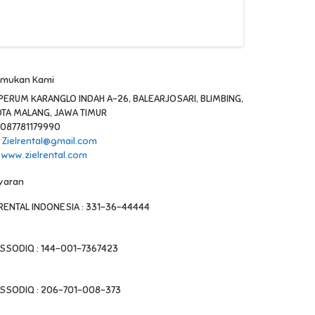
emukan Kami
PERUM KARANGLO INDAH A-26, BALEARJOSARI, BLIMBING,
OTA MALANG, JAWA TIMUR
087781179990
Zielrental@gmail.com
www.zielrental.com
yaran
RENTAL INDONESIA : 331-36-44444
SSODIQ : 144-001-7367423
SSODIQ : 206-701-008-373