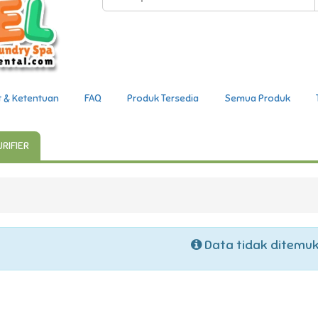
t & Ketentuan
FAQ
Produk Tersedia
Semua Produk
URIFIER
Data tidak ditemu