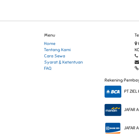
Menu
T
Home
Tentang Kami
K
Cara Sewa
Syarat & Ketentuan
FAQ
Rekening Pemba
PT ZIEL 
JAFAR A
JAFAR A