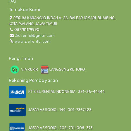
FAQ
Temukan Kami
PERUM KARANGLO INDAH A-26, BALEARJOSARI, BLIMBING,
KOTA MALANG, JAWA TIMUR
087781179990
Zielrental@gmail.com
www.zielrental.com
Pengiriman
VIA KURIR
LANGSUNG KE TOKO
Rekening Pembayaran
PT ZIEL RENTAL INDONESIA : 331-36-44444
JAFAR ASSODIQ : 144-001-7367423
JAFAR ASSODIQ : 206-701-008-373