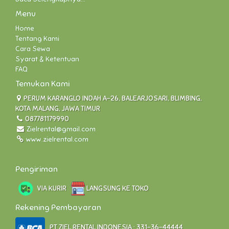
Menu
Home
Tentang Kami
Cara Sewa
Syarat & Ketentuan
FAQ
Temukan Kami
PERUM KARANGLO INDAH A-26, BALEARJOSARI, BLIMBING,
KOTA MALANG, JAWA TIMUR
087781179990
Zielrental@gmail.com
www.zielrental.com
Pengiriman
VIA KURIR
LANGSUNG KE TOKO
Rekening Pembayaran
PT ZIEL RENTAL INDONESIA : 331-36-44444