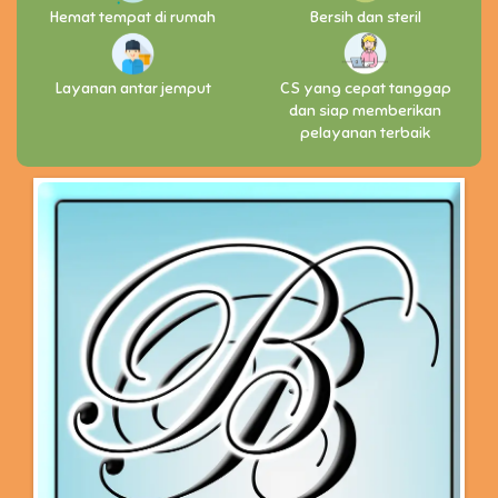
Hemat tempat di rumah
Bersih dan steril
Layanan antar jemput
CS yang cepat tanggap
dan siap memberikan
pelayanan terbaik