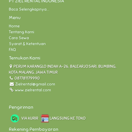
PT ZIEL RENTAL INDONESIA
Baca Selengkapnya...
Menu
Home
Tentang Kami
Cara Sewa
Syarat & Ketentuan
FAQ
Temukan Kami
PERUM KARANGLO INDAH A-26, BALEARJOSARI, BLIMBING,
KOTA MALANG, JAWA TIMUR
087781179990
Zielrental@gmail.com
www.zielrental.com
Pengiriman
VIA KURIR
LANGSUNG KE TOKO
Rekening Pembayaran