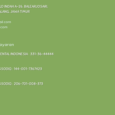
 INDAH A-26, BALEARJOSARI,
ALANG, JAWA TIMUR
ail.com
l.com
bayaran
RENTAL INDONESIA : 331-36-44444
SODIQ : 144-001-7367423
SODIQ : 206-701-008-373