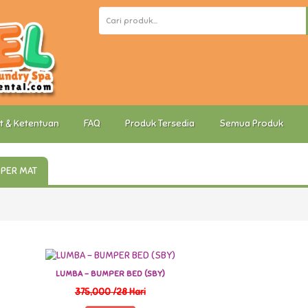
t & Ketentuan
FAQ
Produk Tersedia
Semua Produk
PER MAT
LUMBA - BUMPER BED (SBY)
375,000 /28 Hari