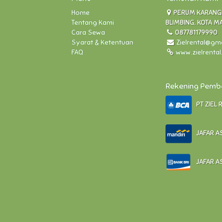
Home
PERUM KARANGLO
Tentang Kami
BLIMBING, KOTA M
Cara Sewa
087781179990
Syarat & Ketentuan
Zielrental@gm
FAQ
www.zielrenta
Rekening Pem
PT ZIEL 
JAFAR AS
JAFAR AS