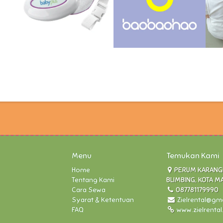
Menu
Temukan Kami
Home
PERUM KARANGLO
Tentang Kami
BLIMBING, KOTA M
Cara Sewa
087781179990
Syarat & Ketentuan
Zielrental@gm
FAQ
www.zielrenta