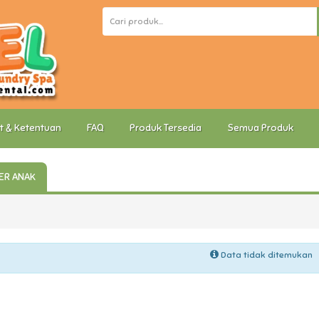
t & Ketentuan
FAQ
Produk Tersedia
Semua Produk
ER ANAK
Data tidak ditemukan