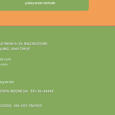
pelayanan terbaik
 INDAH A-26, BALEARJOSARI,
ALANG, JAWA TIMUR
ail.com
l.com
bayaran
RENTAL INDONESIA : 331-36-44444
SODIQ : 144-001-7367423