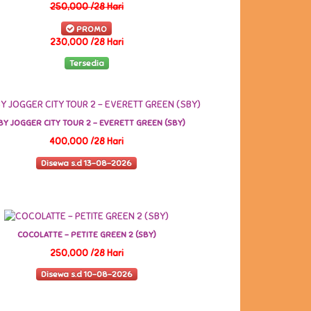
250,000 /28 Hari
PROMO
230,000 /28 Hari
Tersedia
BY JOGGER CITY TOUR 2 - EVERETT GREEN (SBY)
400,000 /28 Hari
Disewa s.d 13-08-2026
COCOLATTE - PETITE GREEN 2 (SBY)
250,000 /28 Hari
Disewa s.d 10-08-2026