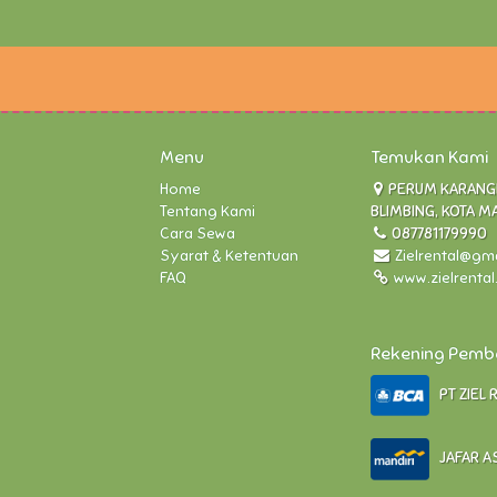
Menu
Temukan Kami
Home
PERUM KARANGLO
Tentang Kami
BLIMBING, KOTA M
Cara Sewa
087781179990
Syarat & Ketentuan
Zielrental@gm
FAQ
www.zielrenta
Rekening Pem
PT ZIEL 
JAFAR AS