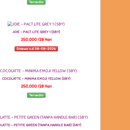
Tersedia
JOIE - PACT LITE GREY 1 (SBY)
250,000 /28 Hari
Disewa s.d 08-08-2026
COCOLATTE - MINIMA EMOJI YELLOW (SBY)
250,000 /28 Hari
Tersedia
LATTE - PETITE GREEN (TANPA HANDLE BAR) (SBY)