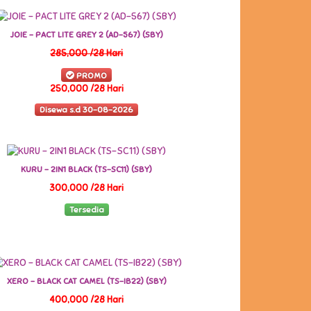
JOIE - PACT LITE GREY 2 (AD-567) (SBY)
285,000 /28 Hari
PROMO
250,000 /28 Hari
Disewa s.d 30-08-2026
KURU - 2IN1 BLACK (TS-SC11) (SBY)
300,000 /28 Hari
Tersedia
XERO - BLACK CAT CAMEL (TS-IB22) (SBY)
400,000 /28 Hari