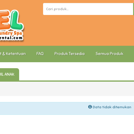
t & Ketentuan
FAQ
Produk Tersedia
Semua Produk
IL ANAK
Data tidak ditemukan