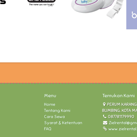
Menu
Temukan Kami
Home
PERUM KARANGLO
Tentang Kami
BLIMBING, KOTA M
Cara Sewa
087781179990
Syarat & Ketentuan
Zielrental@gm
FAQ
www.zielrenta