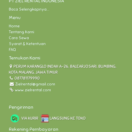
PT ZIEL RENTAL INDONESIA
Baca Selengkapnya...
Menu
Home
Tentang Kami
Cara Sewa
Syarat & Ketentuan
FAQ
Temukan Kami
PERUM KARANGLO INDAH A-26, BALEARJOSARI, BLIMBING,
KOTA MALANG, JAWA TIMUR
087781179990
Zielrental@gmail.com
www.zielrental.com
Pengiriman
VIA KURIR
LANGSUNG KE TOKO
Rekening Pembayaran